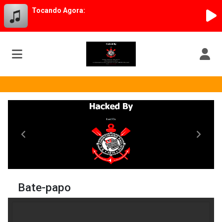
Tocando Agora:
404 Crew Cyber Team Lammers
Anterior
Próxim
Bate-papo