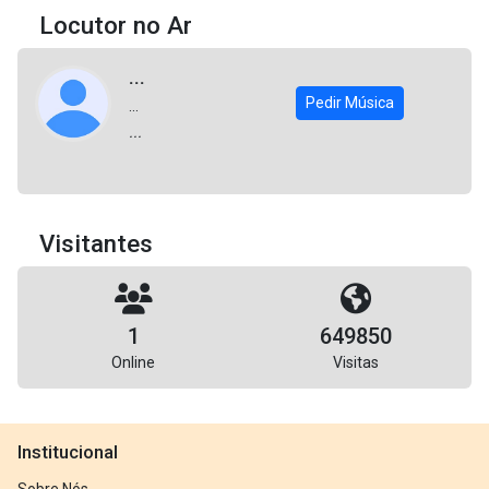
Locutor no Ar
...
Pedir Música
...
...
Visitantes
1
649850
Online
Visitas
Institucional
Sobre Nós