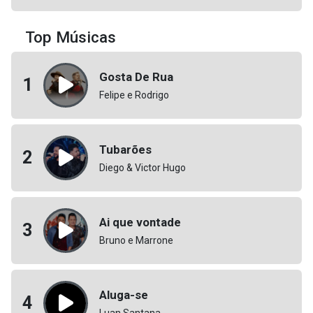
Top Músicas
Gosta De Rua
1
Felipe e Rodrigo
Tubarões
2
Diego & Victor Hugo
Ai que vontade
3
Bruno e Marrone
Aluga-se
4
Luan Santana